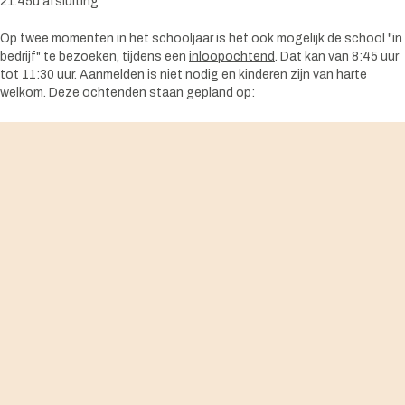
21.45u afsluiting
Op twee momenten in het schooljaar is het ook mogelijk de school "in
bedrijf" te bezoeken, tijdens een
inloopochtend
. Dat kan van 8:45 uur
tot 11:30 uur. Aanmelden is niet nodig en kinderen zijn van harte
welkom. Deze ochtenden staan gepland op:
Er worden binnenkort nieuwe momenten ingepland voor het
schooljaar 2026-2027
Heeft u vragen of wilt u alleen informatie, stuur dan email naar
info@vrijeschoolamersfoort.nl
of neem contact op
033-4727622
.
Overstappen