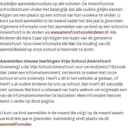
duidelijke aanmeldprocedure op alle scholen. De Amersfoortse
schoolbesturen vinden het belangrijk dat alle ouders gelijke kansen
krijgen om een plaats op een school van hun voorkeur te vinden. U
kunt uw kind aanmelden in de maand nadat het drie jaar is geworden.
Algemene informatie over het aanmelden van uw kind op een school in
Amersfoort is de vinden via
www.amersfoortvoorkinderen.nl
. Alle
kinderen die bijna 3 jaar zijn krijgen een kaart van de gemeente
Amersfoort. Voor meer informatie klik
hier
. De invulling van dit
aanmeldbeleid op onze school is hieronder te lezen.
Aanmelden nieuwe leerlingen Vrije School Amersfoort
Overweegt u de Vrije School Amersfoort voor uw kind(eren)? Bezoek
dan zeker een informatiemoment, om kennis te maken met onze
school en ons onderwijs. Heeft u dit in het verleden al gedaan, of
heeft u al oudere kinderen bij ons op school, dan hoeft dit natuurlijk
niet opnieuw. Wel bent u uiteraard van harte welkom om nogmaals een
van de informatiemomenten te bezoeken. Meer informatie hierover
leest u verder op deze pagina.
U kunt uw kind aanmelden in de maand die volgt op de maand waarin
uw kind drie jaar is geworden. Aanmelding vindt plaats via dit
aanmeldformulier
.